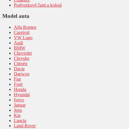
Podvozkové časti a kolesá
Model auta
Alfa Romeo
Carnival
VW Lupo
Audi
BMW
Chevrolet
Chrysler
Citroën
Dacia
Daewoo
Fiat
Ford
Honda
Hyundai
Iveco
Jaguar
Jeep
Kia
Lancia
Land Rover