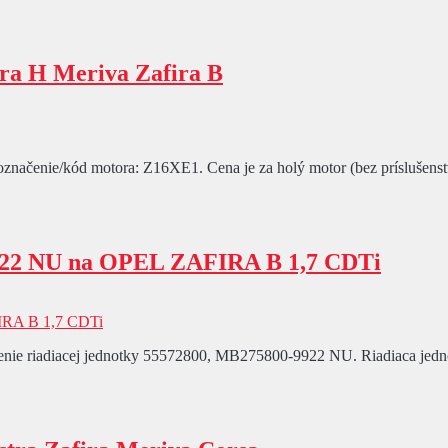
ra H Meriva Zafira B
načenie/kód motora: Z16XE1. Cena je za holý motor (bez príslušenstva
9922 NU na OPEL ZAFIRA B 1,7 CDTi
 riadiacej jednotky 55572800, MB275800-9922 NU. Riadiaca jednotka 