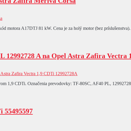
tra Zafira Meriva Corsa
 kód motora A17DTJ 81 kW. Cena je za holý motor (bez príslušenstva).
 12992728 A na Opel Astra Zafira Vectra 
torom 1,9 CDTi. Označenia prevodovky: TF-80SC, AF40 PL, 12992728
i 55495597