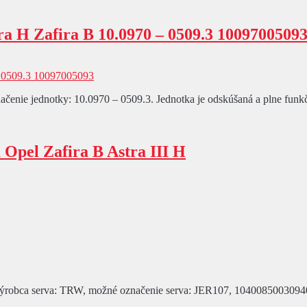
a H Zafira B 10.0970 – 0509.3 1009700509
čenie jednotky: 10.0970 – 0509.3. Jednotka je odskúšaná a plne funkčn
 Opel Zafira B Astra III H
 H. Výrobca serva: TRW, možné označenie serva: JER107, 10400850030