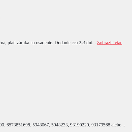
3
á, platí záruka na osadenie. Dodanie cca 2-3 dni...
Zobraziť viac
9400, 6573851698, 5948067, 5948233, 93190229, 93179568 alebo...