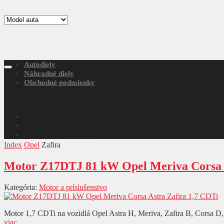
Autodiely
Náhradné diely
Obchodné podmienky
Menu
Autodiely
Náhradné diely
Obchodné podmienky
Index
Opel
Zafira
Motor Z17DTJ 81 kW Opel Meriva Corsa A
Kategória:
Motor a príslušenstvo
Motor 1,7 CDTi na vozidlá Opel Astra H, Meriva, Zafira B, Corsa D, 
viac