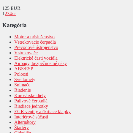
125 EUR
1
2
3
4
›
»
Kategória
Motor a príslušenstvo
Vstrekovacie čerpadlá
Prevodové ústrojenstvo
Vstrekovače
Elektrické časti vozidla
Airbagy, bezpečnostné pásy
ABS/ESP
Poloosi
Svetlomety
Snímače
Riadenie
Karosárske diely
Palivové čerpadlá
Riadiace jednotky
EGR ventily a škrtiace klapky
Interiérové súčasti
Alternátory
Štartéry
Chladiče