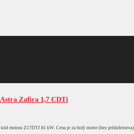
stra Zafira 1,7 CDTi
kód motora Z17DTJ 81 kW. Cena je za holý motor (bez príslušenstva), 