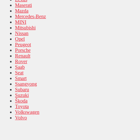
Maserati
Mazda
Mercedes-Benz
MINI
Mitsubishi
Nissan
Opel
Peugeot
Porsche
Renault
Rover
Saab
Seat
Smart
Ssangyong
Subaru
Suzuki
Škoda
Toyota
Volkswagen
Volvo