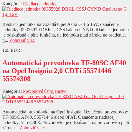
Kategória:
Riadiace jednotky
Riadiaca jednotka na vozidlá Opel Astra G 1,6 16V, označenie
jednotky: 09355929 DBKL, CSSJ alebo CYND. Riadiaca jednotka
je odskúšaná a plne funkčná, na jednotku platí záruka na osadenie,
tj...
Zobraziť viac
165 EUR
Automatická prevodovka TF-80SC AF40
na Opel Insignia 2,0 CDTi 55571446
55574308
Kategória:
Prevodové ústrojenstvo
Automatická prevodovka na Opel Insignia. Označenia prevodovky:
TF-80SC AF40, 55571446 alebo 0FAT. Označenie riadiacej
jednotky: 55574308. Prevodovka je odskúšaná, na prevodovku platí
záruka...
Zobraziť viac