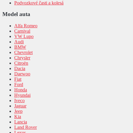
Podvozkové časti a kolesá
Model auta
Alfa Romeo
Carnival
VW Lupo
Audi
BMW
Chevrolet
Chrysler
Citroën
Dacia
Daewoo
Fiat
Ford
Honda
Hyundai
Iveco
Jaguar
Jeep
Kia
Lancia
Land Rover
Lexus