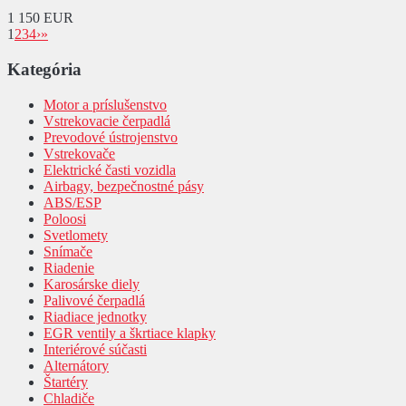
1 150 EUR
1
2
3
4
›
»
Kategória
Motor a príslušenstvo
Vstrekovacie čerpadlá
Prevodové ústrojenstvo
Vstrekovače
Elektrické časti vozidla
Airbagy, bezpečnostné pásy
ABS/ESP
Poloosi
Svetlomety
Snímače
Riadenie
Karosárske diely
Palivové čerpadlá
Riadiace jednotky
EGR ventily a škrtiace klapky
Interiérové súčasti
Alternátory
Štartéry
Chladiče