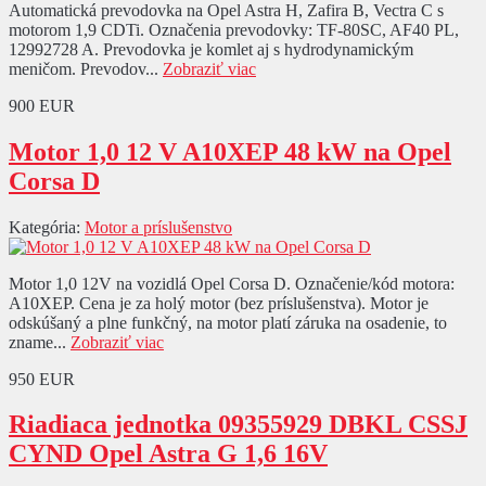
Automatická prevodovka na Opel Astra H, Zafira B, Vectra C s
motorom 1,9 CDTi. Označenia prevodovky: TF-80SC, AF40 PL,
12992728 A. Prevodovka je komlet aj s hydrodynamickým
meničom. Prevodov...
Zobraziť viac
900 EUR
Motor 1,0 12 V A10XEP 48 kW na Opel
Corsa D
Kategória:
Motor a príslušenstvo
Motor 1,0 12V na vozidlá Opel Corsa D. Označenie/kód motora:
A10XEP. Cena je za holý motor (bez príslušenstva). Motor je
odskúšaný a plne funkčný, na motor platí záruka na osadenie, to
zname...
Zobraziť viac
950 EUR
Riadiaca jednotka 09355929 DBKL CSSJ
CYND Opel Astra G 1,6 16V