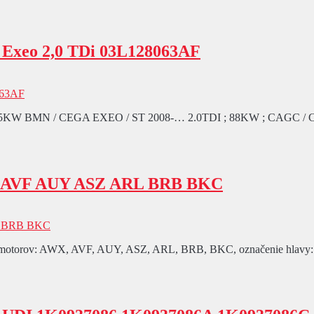
o Exeo 2,0 TDi 03L128063AF
 ; 125KW BMN / CEGA EXEO / ST 2008-… 2.0TDI ; 88KW ; CAGC /
WX AVF AUY ASZ ARL BRB BKC
 motorov: AWX, AVF, AUY, ASZ, ARL, BRB, BKC, označenie hlavy: 03