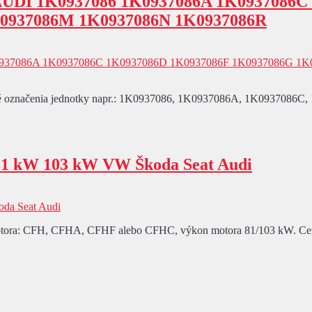
AUDI 1K0937086 1K0937086A 1K0937086C
K0937086M 1K0937086N 1K0937086R
né označenia jednotky napr.: 1K0937086, 1K0937086A, 1K093708
 kW 103 kW VW Škoda Seat Audi
tora: CFH, CFHA, CFHF alebo CFHC, výkon motora 81/103 kW. Cena je 