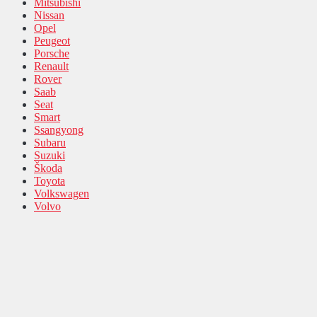
Mitsubishi
Nissan
Opel
Peugeot
Porsche
Renault
Rover
Saab
Seat
Smart
Ssangyong
Subaru
Suzuki
Škoda
Toyota
Volkswagen
Volvo