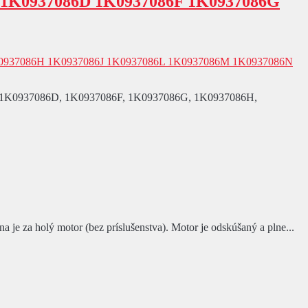
 1K0937086D 1K0937086F 1K0937086G
6C, 1K0937086D, 1K0937086F, 1K0937086G, 1K0937086H,
za holý motor (bez príslušenstva). Motor je odskúšaný a plne...