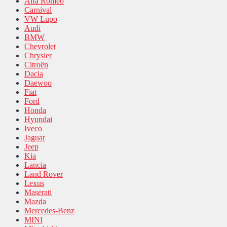
Alfa Romeo
Carnival
VW Lupo
Audi
BMW
Chevrolet
Chrysler
Citroën
Dacia
Daewoo
Fiat
Ford
Honda
Hyundai
Iveco
Jaguar
Jeep
Kia
Lancia
Land Rover
Lexus
Maserati
Mazda
Mercedes-Benz
MINI