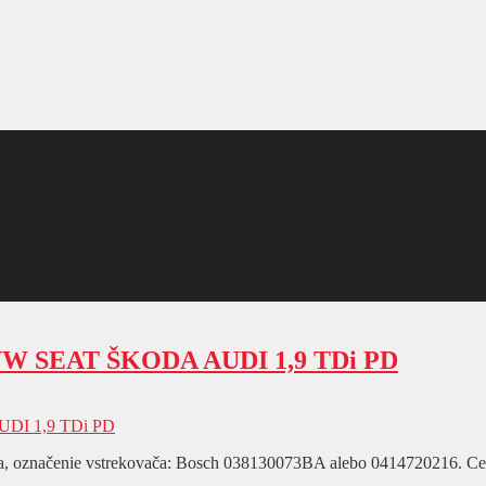
a VW SEAT ŠKODA AUDI 1,9 TDi PD
, označenie vstrekovača: Bosch 038130073BA alebo 0414720216. Cena z