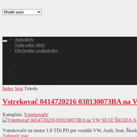
Autodiely
Náhradné diely
Obchodné podmienky
Menu
Autodiely
Náhradné diely
Obchodné podmienky
Index
Seat
Toledo
Vstrekovač 0414720216 038130073BA n
Kategória:
Vstrekovače
Vstrekovače na motor 1,9 TDi PD pre vozidlá VW, Audi, Seat, Škoda
Zobraziť viac