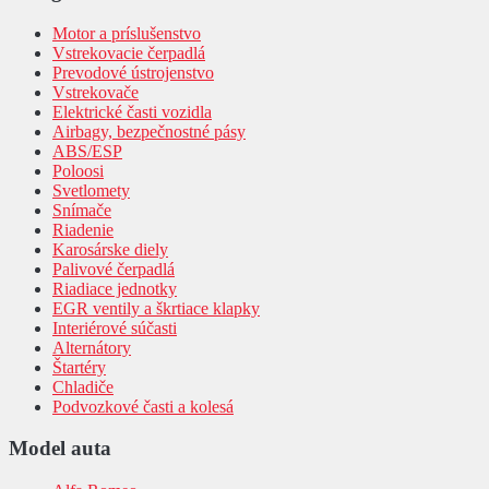
Motor a príslušenstvo
Vstrekovacie čerpadlá
Prevodové ústrojenstvo
Vstrekovače
Elektrické časti vozidla
Airbagy, bezpečnostné pásy
ABS/ESP
Poloosi
Svetlomety
Snímače
Riadenie
Karosárske diely
Palivové čerpadlá
Riadiace jednotky
EGR ventily a škrtiace klapky
Interiérové súčasti
Alternátory
Štartéry
Chladiče
Podvozkové časti a kolesá
Model auta