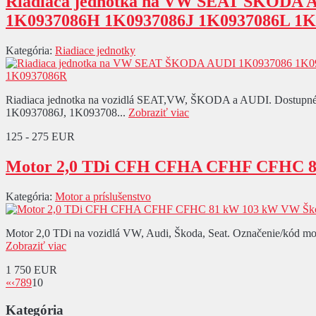
Riadiaca jednotka na VW SEAT ŠKODA 
1K0937086H 1K0937086J 1K0937086L 1
Kategória:
Riadiace jednotky
Riadiaca jednotka na vozidlá SEAT,VW, ŠKODA a AUDI. Dostup
1K0937086J, 1K093708...
Zobraziť viac
125 - 275 EUR
Motor 2,0 TDi CFH CFHA CFHF CFHC 81
Kategória:
Motor a príslušenstvo
Motor 2,0 TDi na vozidlá VW, Audi, Škoda, Seat. Označenie/kód mo
Zobraziť viac
1 750 EUR
«
‹
7
8
9
10
Kategória