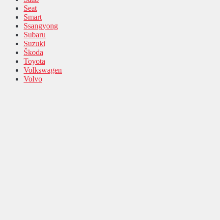
Seat
Smart
Ssangyong
Subaru
Suzuki
Škoda
Toyota
Volkswagen
Volvo