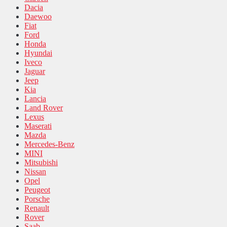
Dacia
Daewoo
Fiat
Ford
Honda
Hyundai
Iveco
Jaguar
Jeep
Kia
Lancia
Land Rover
Lexus
Maserati
Mazda
Mercedes-Benz
MINI
Mitsubishi
Nissan
Opel
Peugeot
Porsche
Renault
Rover
Saab