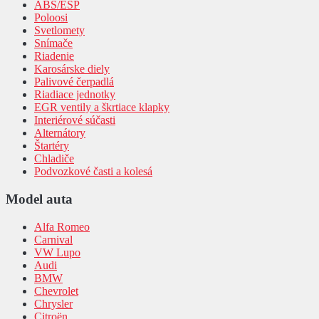
ABS/ESP
Poloosi
Svetlomety
Snímače
Riadenie
Karosárske diely
Palivové čerpadlá
Riadiace jednotky
EGR ventily a škrtiace klapky
Interiérové súčasti
Alternátory
Štartéry
Chladiče
Podvozkové časti a kolesá
Model auta
Alfa Romeo
Carnival
VW Lupo
Audi
BMW
Chevrolet
Chrysler
Citroën