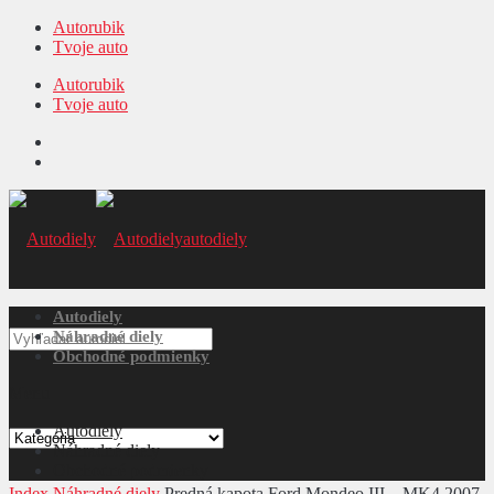
Autorubik
Tvoje auto
Autorubik
Tvoje auto
autodiely
Autodiely
Náhradné diely
Obchodné podmienky
Menu
Autodiely
Náhradné diely
Obchodné podmienky
Index
Náhradné diely
Predná kapota Ford Mondeo III – MK4 2007-