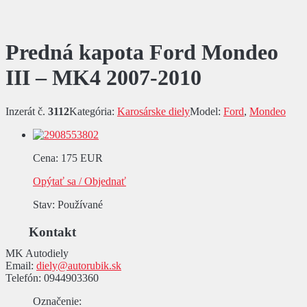
Predná kapota Ford Mondeo
III – MK4 2007-2010
Inzerát č.
3112
Kategória:
Karosárske diely
Model:
Ford
,
Mondeo
Cena
:
175 EUR
Opýtať sa / Objednať
Stav
: Používané
Kontakt
MK Autodiely
Email:
diely@autorubik.sk
Telefón:
0944903360
Označenie
: