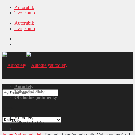
Autorubik
Tvoje auto
Autorubik
Tvoje auto
autodiely
Autodiely
Náhradné diely
Obchodné podmienky
Menu
Autodiely
Náhradné diely
Obchodné podmienky
Index
Náhradné diely
Predné bi-xenónové svetlo Volkswagen Golf