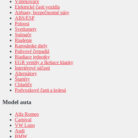
Vstrekovače
Elektrické časti vozidla
Airbagy, bezpečnostné pásy
ABS/ESP
Poloosi
Svetlomety
Snímače
Riadenie
Karosárske diely
Palivové čerpadlá
Riadiace jednotky
EGR ventily a škrtiace klapky
Interiérové súčasti
Alternátory
Štartéry
Chladiče
Podvozkové časti a kolesá
Model auta
Alfa Romeo
Carnival
VW Lupo
Audi
BMW