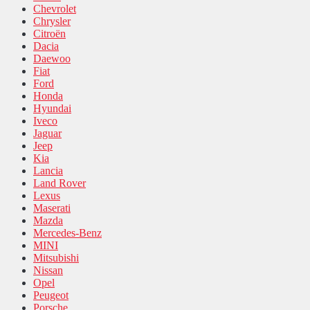
Chevrolet
Chrysler
Citroën
Dacia
Daewoo
Fiat
Ford
Honda
Hyundai
Iveco
Jaguar
Jeep
Kia
Lancia
Land Rover
Lexus
Maserati
Mazda
Mercedes-Benz
MINI
Mitsubishi
Nissan
Opel
Peugeot
Porsche