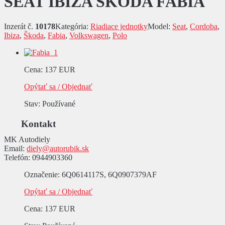
SEAT IBIZA ŠKODA FABIA
Inzerát č.
10178
Kategória:
Riadiace jednotky
Model:
Seat
,
Cordoba
,
Ibiza
,
Škoda
,
Fabia
,
Volkswagen
,
Polo
Cena
:
137 EUR
Opýtať sa / Objednať
Stav
: Používané
Kontakt
MK Autodiely
Email:
diely@autorubik.sk
Telefón:
0944903360
Označenie
: 6Q0614117S, 6Q0907379AF
Opýtať sa / Objednať
Cena
:
137 EUR