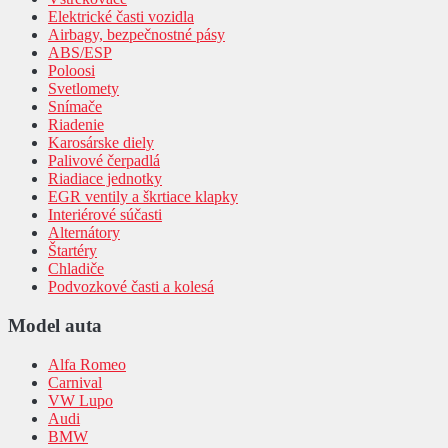
Elektrické časti vozidla
Airbagy, bezpečnostné pásy
ABS/ESP
Poloosi
Svetlomety
Snímače
Riadenie
Karosárske diely
Palivové čerpadlá
Riadiace jednotky
EGR ventily a škrtiace klapky
Interiérové súčasti
Alternátory
Štartéry
Chladiče
Podvozkové časti a kolesá
Model auta
Alfa Romeo
Carnival
VW Lupo
Audi
BMW