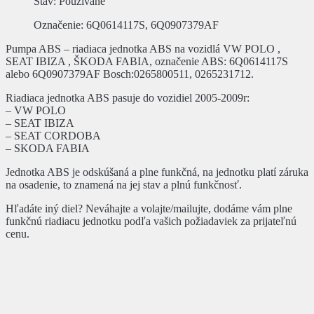
Stav
: Používané
Označenie
: 6Q0614117S, 6Q0907379AF
Pumpa ABS – riadiaca jednotka ABS na vozidlá VW POLO ,
SEAT IBIZA , ŠKODA FABIA, označenie ABS: 6Q0614117S
alebo 6Q0907379AF Bosch:0265800511, 0265231712.
Riadiaca jednotka ABS pasuje do vozidiel 2005-2009r:
– VW POLO
– SEAT IBIZA
– SEAT CORDOBA
– SKODA FABIA
Jednotka ABS je odskúšaná a plne funkčná, na jednotku platí záruka
na osadenie, to znamená na jej stav a plnú funkčnosť.
Hľadáte iný diel? Neváhajte a volajte/mailujte, dodáme vám plne
funkčnú riadiacu jednotku podľa vašich požiadaviek za prijateľnú
cenu.