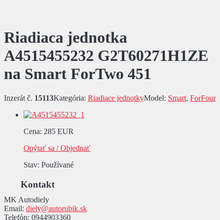
Riadiaca jednotka
A4515455232 G2T60271H1ZE
na Smart ForTwo 451
Inzerát č.
15113
Kategória:
Riadiace jednotky
Model:
Smart
,
ForFour
Cena
:
285 EUR
Opýtať sa / Objednať
Stav
: Používané
Kontakt
MK Autodiely
Email:
diely@autorubik.sk
Telefón:
0944903360