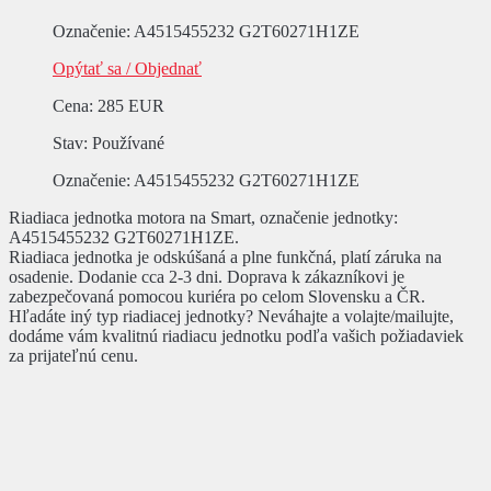
Označenie
: A4515455232 G2T60271H1ZE
Opýtať sa / Objednať
Cena
:
285 EUR
Stav
: Používané
Označenie
: A4515455232 G2T60271H1ZE
Riadiaca jednotka motora na Smart, označenie jednotky:
A4515455232 G2T60271H1ZE.
Riadiaca jednotka je odskúšaná a plne funkčná, platí záruka na
osadenie. Dodanie cca 2-3 dni. Doprava k zákazníkovi je
zabezpečovaná pomocou kuriéra po celom Slovensku a ČR.
Hľadáte iný typ riadiacej jednotky? Neváhajte a volajte/mailujte,
dodáme vám kvalitnú riadiacu jednotku podľa vašich požiadaviek
za prijateľnú cenu.