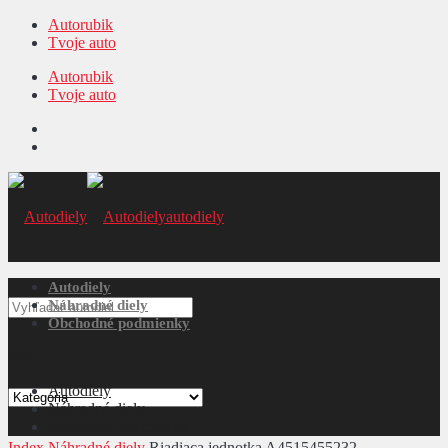
Autorubik
Tvoje auto
Autorubik
Tvoje auto
autodiely
Autodiely
Náhradné diely
Obchodné podmienky
Menu
Autodiely
Náhradné diely
Obchodné podmienky
Index
Náhradné diely
Riadiaca jednotka A4515455232