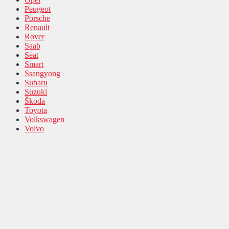
Peugeot
Porsche
Renault
Rover
Saab
Seat
Smart
Ssangyong
Subaru
Suzuki
Škoda
Toyota
Volkswagen
Volvo