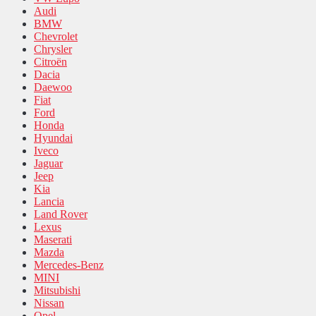
Audi
BMW
Chevrolet
Chrysler
Citroën
Dacia
Daewoo
Fiat
Ford
Honda
Hyundai
Iveco
Jaguar
Jeep
Kia
Lancia
Land Rover
Lexus
Maserati
Mazda
Mercedes-Benz
MINI
Mitsubishi
Nissan
Opel