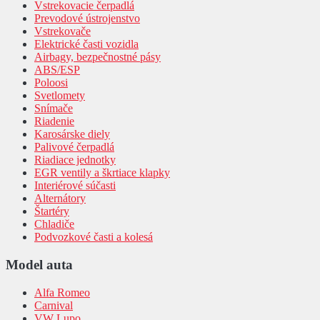
Vstrekovacie čerpadlá
Prevodové ústrojenstvo
Vstrekovače
Elektrické časti vozidla
Airbagy, bezpečnostné pásy
ABS/ESP
Poloosi
Svetlomety
Snímače
Riadenie
Karosárske diely
Palivové čerpadlá
Riadiace jednotky
EGR ventily a škrtiace klapky
Interiérové súčasti
Alternátory
Štartéry
Chladiče
Podvozkové časti a kolesá
Model auta
Alfa Romeo
Carnival
VW Lupo