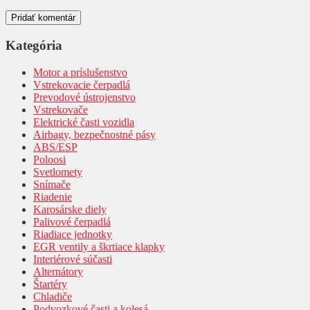
Kategória
Motor a príslušenstvo
Vstrekovacie čerpadlá
Prevodové ústrojenstvo
Vstrekovače
Elektrické časti vozidla
Airbagy, bezpečnostné pásy
ABS/ESP
Poloosi
Svetlomety
Snímače
Riadenie
Karosárske diely
Palivové čerpadlá
Riadiace jednotky
EGR ventily a škrtiace klapky
Interiérové súčasti
Alternátory
Štartéry
Chladiče
Podvozkové časti a kolesá