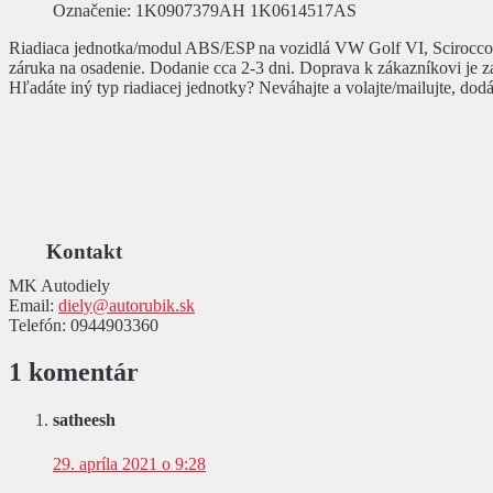
Označenie
: 1K0907379AH 1K0614517AS
Riadiaca jednotka/modul ABS/ESP na vozidlá VW Golf VI, Scirocco,
záruka na osadenie. Dodanie cca 2-3 dni. Doprava k zákazníkovi je
Hľadáte iný typ riadiacej jednotky? Neváhajte a volajte/mailujte, do
Kontakt
MK Autodiely
Email:
diely@autorubik.sk
Telefón:
0944903360
1 komentár
satheesh
29. apríla 2021 o 9:28