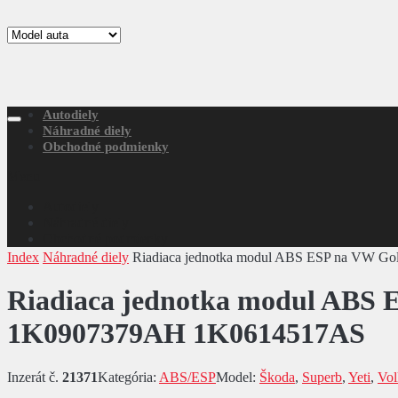
Autodiely
Náhradné diely
Obchodné podmienky
Menu
Autodiely
Náhradné diely
Obchodné podmienky
Index
Náhradné diely
Riadiaca jednotka modul ABS ESP na VW Go
Riadiaca jednotka modul ABS E
1K0907379AH 1K0614517AS
Inzerát č.
21371
Kategória:
ABS/ESP
Model:
Škoda
,
Superb
,
Yeti
,
Vo