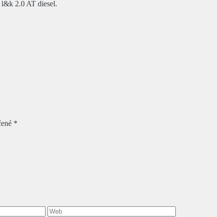
l&k 2.0 AT diesel.
čené
*