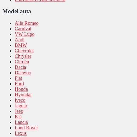
Model auta
Alfa Romeo
Carnival
VW Lupo
Audi
BMW
Chevrolet
Chrysler
Citroën
Dacia
Daewoo
Fiat
Ford
Honda
Hyundai
Iveco
Jaguar
Jeep
Kia
Lancia
Land Rover
Lexus