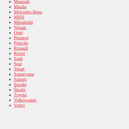
Maserati
Mazda
Mercedes-Benz
MINI
Mitsubishi
Nissan
Opel
Peugeot
Porsche
Renault
Rover
Saab
Seat
Smart
Ssangyong
Subaru
Suzuki
Škoda
Toyota
Volkswagen
Volvo