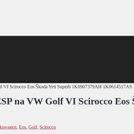
lf VI Scirocco Eos Škoda Yeti Superb 1K0907379AH 1K0614517AS
SP na VW Golf VI Scirocco Eos 
lkswagen
,
Eos
,
Golf
,
Scirocco