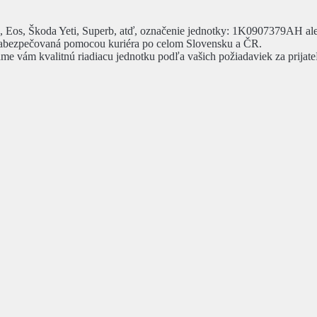
 Eos, Škoda Yeti, Superb, atď, označenie jednotky: 1K0907379AH ale
 zabezpečovaná pomocou kuriéra po celom Slovensku a ČR.
dáme vám kvalitnú riadiacu jednotku podľa vašich požiadaviek za prijat