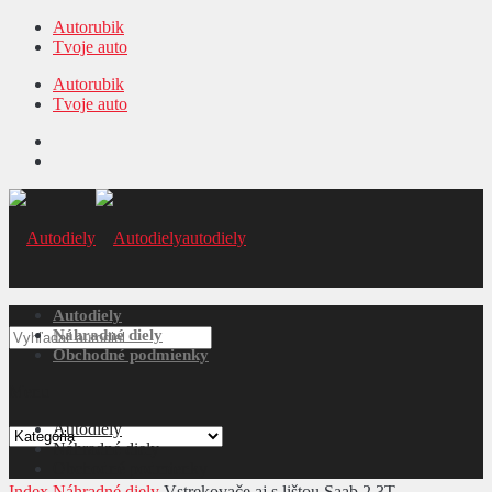
Autorubik
Tvoje auto
Autorubik
Tvoje auto
autodiely
Autodiely
Náhradné diely
Obchodné podmienky
Menu
Autodiely
Náhradné diely
Obchodné podmienky
Index
Náhradné diely
Vstrekovače aj s lištou Saab 2,3T