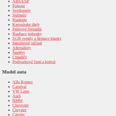
ABS/ESP
Poloosi
Svetlomety
Snímače
Riadenie
Karosárske diely
Palivové čerpadlá
Riadiace jednotky
EGR ventily a škrtiace klapky
Interiérové súčasti
Alternátory
Štartéry
Chladiče
Podvozkové časti a kolesá
Model auta
Alfa Romeo
Carnival
VW Lupo
Audi
BMW
Chevrolet
Chrysler
Citroën