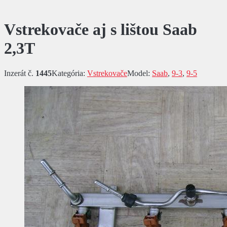
Vstrekovače aj s lištou Saab
2,3T
Inzerát č.
1445
Kategória:
Vstrekovače
Model:
Saab
,
9-3
,
9-5