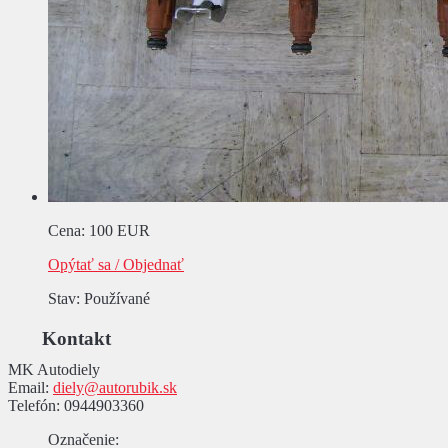
Cena
:
100 EUR
Opýtať sa / Objednať
Stav
: Používané
Kontakt
MK Autodiely
Email:
diely@autorubik.sk
Telefón:
0944903360
Označenie
: