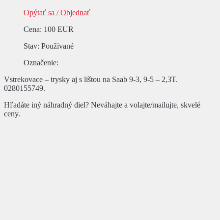
Opýtať sa / Objednať
Cena
:
100 EUR
Stav
: Používané
Označenie
:
Vstrekovace – trysky aj s lištou na Saab 9-3, 9-5 – 2,3T.
0280155749.
Hľadáte iný náhradný diel? Neváhajte a volajte/mailujte, skvelé
ceny.