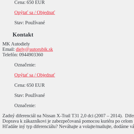
Cena
:
650 EUR
Opýtať sa / Objednať
Stav
: Používané
Kontakt
MK Autodiely
Email:
diely@autorubik.sk
Telefón:
0944903360
Označenie
:
Opýtať sa / Objednať
Cena
:
650 EUR
Stav
: Používané
Označenie
:
Zadný diferenciál na Nissan X-Trail T31 2,0 dci (2007 – 2014). Difer
Doprava k zákazníkovi je zabezpečovaná pomocou kuriéra po celom
Hľadáte iný typ diferenciálu? Neváhajte a volajte/mailujte, dodáme vá