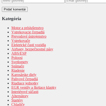
Kategória
Motor a príslušenstvo
Vstrekovacie čerpadlá
Prevodové ústrojenstvo
Vstrekovače
Elektrické časti vozidla
Airbagy, bezpečnostné pásy
ABS/ESP
Poloosi
Svetlomety
Snímače
Riadenie
Karosárske diely
Palivové čerpadlá
Riadiace jednotky
EGR ventily a škrtiace klapky
Interiérové súčasti
Alternátory
Štartéry
Chladiče