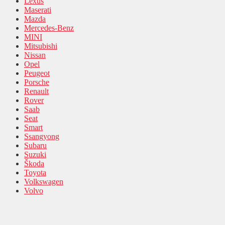
Lexus
Maserati
Mazda
Mercedes-Benz
MINI
Mitsubishi
Nissan
Opel
Peugeot
Porsche
Renault
Rover
Saab
Seat
Smart
Ssangyong
Subaru
Suzuki
Škoda
Toyota
Volkswagen
Volvo