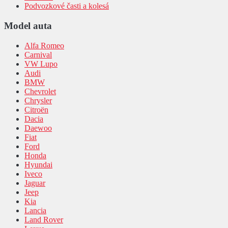
Podvozkové časti a kolesá
Model auta
Alfa Romeo
Carnival
VW Lupo
Audi
BMW
Chevrolet
Chrysler
Citroën
Dacia
Daewoo
Fiat
Ford
Honda
Hyundai
Iveco
Jaguar
Jeep
Kia
Lancia
Land Rover