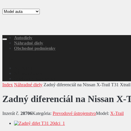
Autodiely
Náhradné diely
Obchodné podmienky
Menu
Autodiely
Náhradné diely
Obchodné podmienky
Index
Náhradné diely
Zadný diferenciál na Nissan X-Trail T31 Xtrai
Zadný diferenciál na Nissan X-T
Inzerát č.
28706
Kategória:
Prevodové ústrojenstvo
Model:
X-Trail