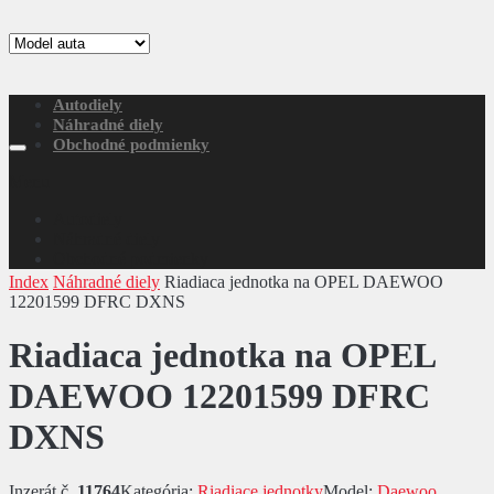
Autodiely
Náhradné diely
Obchodné podmienky
Menu
Autodiely
Náhradné diely
Obchodné podmienky
Index
Náhradné diely
Riadiaca jednotka na OPEL DAEWOO
12201599 DFRC DXNS
Riadiaca jednotka na OPEL
DAEWOO 12201599 DFRC
DXNS
Inzerát č.
11764
Kategória:
Riadiace jednotky
Model:
Daewoo
,