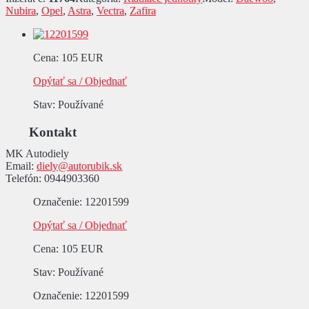
Nubira
,
Opel
,
Astra
,
Vectra
,
Zafira
Cena
:
105 EUR
Opýtať sa / Objednať
Stav
: Používané
Kontakt
MK Autodiely
Email:
diely@autorubik.sk
Telefón:
0944903360
Označenie
: 12201599
Opýtať sa / Objednať
Cena
:
105 EUR
Stav
: Používané
Označenie
: 12201599