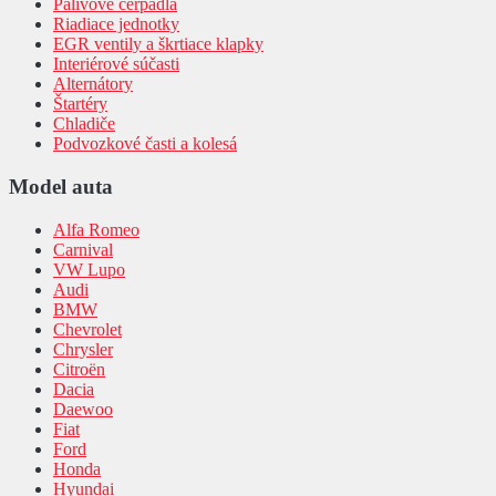
Palivové čerpadlá
Riadiace jednotky
EGR ventily a škrtiace klapky
Interiérové súčasti
Alternátory
Štartéry
Chladiče
Podvozkové časti a kolesá
Model auta
Alfa Romeo
Carnival
VW Lupo
Audi
BMW
Chevrolet
Chrysler
Citroën
Dacia
Daewoo
Fiat
Ford
Honda
Hyundai