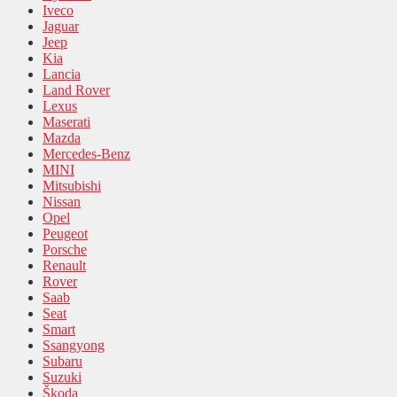
Iveco
Jaguar
Jeep
Kia
Lancia
Land Rover
Lexus
Maserati
Mazda
Mercedes-Benz
MINI
Mitsubishi
Nissan
Opel
Peugeot
Porsche
Renault
Rover
Saab
Seat
Smart
Ssangyong
Subaru
Suzuki
Škoda